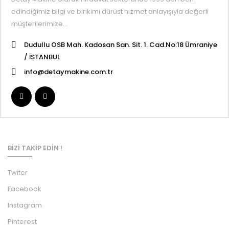
edindiğimiz bilgi ve birikimi dürüst hizmet anlayışıyla değerli
müşterilerimize…
Dudullu OSB Mah. Kadosan San. Sit. 1. Cad.No:18 Ümraniye
/ İSTANBUL
info@detaymakine.com.tr
BİZİ TAKİP EDİN !
Twiter
Facebook
Instagram
Pinterest