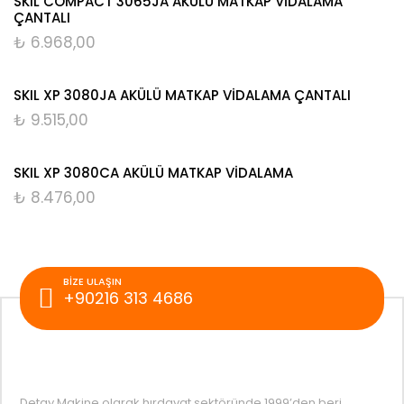
SKIL COMPACT 3065JA AKÜLÜ MATKAP VİDALAMA
ÇANTALI
₺
6.968,00
SKIL XP 3080JA AKÜLÜ MATKAP VİDALAMA ÇANTALI
₺
9.515,00
SKIL XP 3080CA AKÜLÜ MATKAP VİDALAMA
₺
8.476,00
BIZE ULAŞIN
+90216 313 4686
Detay Makine olarak hırdavat sektöründe 1999’den beri