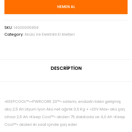
HEMEN AL
SKU:
14000005959
Category:
Akülü Ve Elektrikli El Aletleri
DESCRIPTION
«KEEPCOOL™»«PWRCORE 20™» sistemi, endüstri lideri gelişmiş
akü 2,5 Ah Lityum İyon Akü net ağırlık:0,5 Kg + «20V Max» akü şarj
cihazı 2,5 Ah «Keep Cool™» aküleri 75 dakikada ve 4,0 Ah «Keep
Cool™» aküleri iki saat içinde şarj eder.